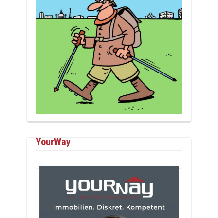
YourWay