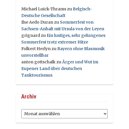
Michael Luick-Thrams
zu
Belgisch-
Deutsche Gesellschaft
Ilse Aedo Duran
zu
Sommerfest von
Sachsen-Anhalt mit Ursula von der Leyen
grignard
zu
Ein lustiges, sehr gelungenes
Sommerfest trotz extremer Hitze
Folkert Herlyn
zu
Bayern ohne Blasmusik
unvorstellbar
anton gottschalk
zu
Ärger und Wut im
Eupener Land über deutschen
Tanktourismus
Archiv
Archiv