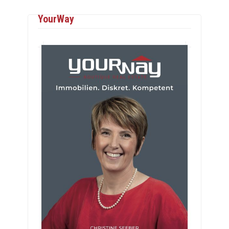
YourWay