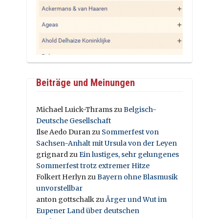
Beiträge und Meinungen
Michael Luick-Thrams
zu
Belgisch-
Deutsche Gesellschaft
Ilse Aedo Duran
zu
Sommerfest von
Sachsen-Anhalt mit Ursula von der Leyen
grignard
zu
Ein lustiges, sehr gelungenes
Sommerfest trotz extremer Hitze
Folkert Herlyn
zu
Bayern ohne Blasmusik
unvorstellbar
anton gottschalk
zu
Ärger und Wut im
Eupener Land über deutschen