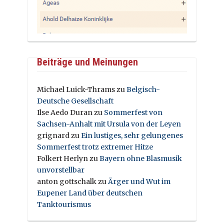
Beiträge und Meinungen
Michael Luick-Thrams
zu
Belgisch-
Deutsche Gesellschaft
Ilse Aedo Duran
zu
Sommerfest von
Sachsen-Anhalt mit Ursula von der Leyen
grignard
zu
Ein lustiges, sehr gelungenes
Sommerfest trotz extremer Hitze
Folkert Herlyn
zu
Bayern ohne Blasmusik
unvorstellbar
anton gottschalk
zu
Ärger und Wut im
Eupener Land über deutschen
Tanktourismus