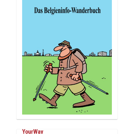
YourWay