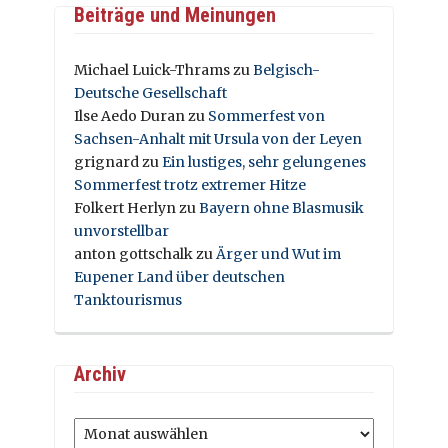
Beiträge und Meinungen
Michael Luick-Thrams
zu
Belgisch-
Deutsche Gesellschaft
Ilse Aedo Duran
zu
Sommerfest von
Sachsen-Anhalt mit Ursula von der Leyen
grignard
zu
Ein lustiges, sehr gelungenes
Sommerfest trotz extremer Hitze
Folkert Herlyn
zu
Bayern ohne Blasmusik
unvorstellbar
anton gottschalk
zu
Ärger und Wut im
Eupener Land über deutschen
Tanktourismus
Archiv
Archiv