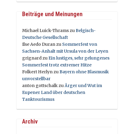
Beiträge und Meinungen
Michael Luick-Thrams
zu
Belgisch-
Deutsche Gesellschaft
Ilse Aedo Duran
zu
Sommerfest von
Sachsen-Anhalt mit Ursula von der Leyen
grignard
zu
Ein lustiges, sehr gelungenes
Sommerfest trotz extremer Hitze
Folkert Herlyn
zu
Bayern ohne Blasmusik
unvorstellbar
anton gottschalk
zu
Ärger und Wut im
Eupener Land über deutschen
Tanktourismus
Archiv