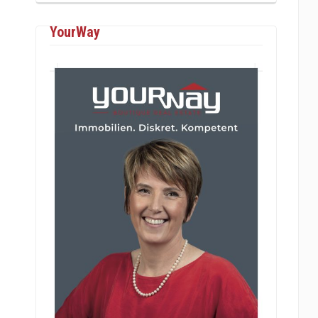
YourWay