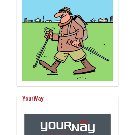
YourWay