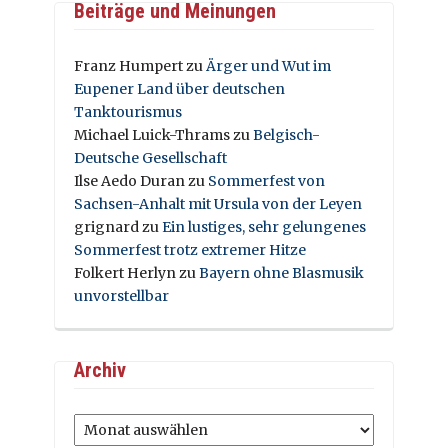
Beiträge und Meinungen
Franz Humpert
zu
Ärger und Wut im
Eupener Land über deutschen
Tanktourismus
Michael Luick-Thrams
zu
Belgisch-
Deutsche Gesellschaft
Ilse Aedo Duran
zu
Sommerfest von
Sachsen-Anhalt mit Ursula von der Leyen
grignard
zu
Ein lustiges, sehr gelungenes
Sommerfest trotz extremer Hitze
Folkert Herlyn
zu
Bayern ohne Blasmusik
unvorstellbar
Archiv
Archiv