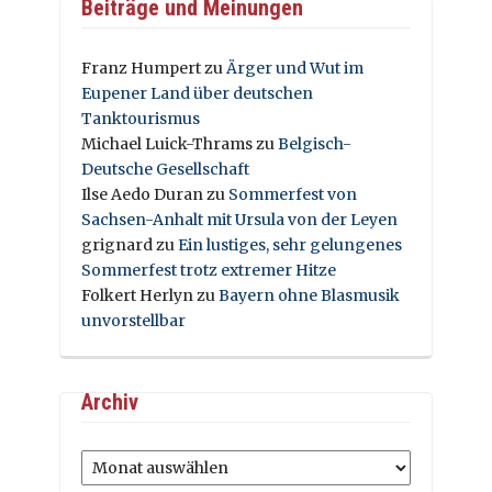
Beiträge und Meinungen
Franz Humpert
zu
Ärger und Wut im
Eupener Land über deutschen
Tanktourismus
Michael Luick-Thrams
zu
Belgisch-
Deutsche Gesellschaft
Ilse Aedo Duran
zu
Sommerfest von
Sachsen-Anhalt mit Ursula von der Leyen
grignard
zu
Ein lustiges, sehr gelungenes
Sommerfest trotz extremer Hitze
Folkert Herlyn
zu
Bayern ohne Blasmusik
unvorstellbar
Archiv
Archiv