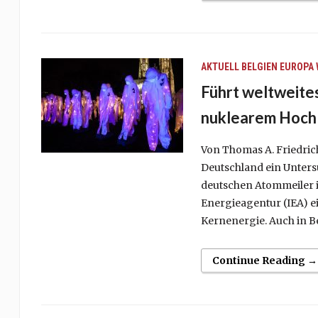
AKTUELL
BELGIEN
EUROPA
Führt weltweite
nuklearem Hochl
Von Thomas A. Friedrich
Deutschland ein Unters
deutschen Atommeiler im
Energieagentur (IEA) e
Kernenergie. Auch in Be
Continue Reading →