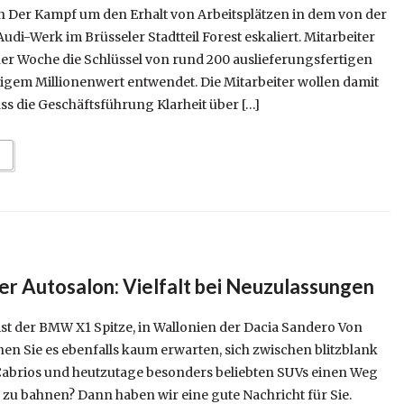
h Der Kampf um den Erhalt von Arbeitsplätzen in dem von der
di-Werk im Brüsseler Stadtteil Forest eskaliert. Mitarbeiter
r Woche die Schlüssel von rund 200 auslieferungsfertigen
ligem Millionenwert entwendet. Die Mitarbeiter wollen damit
ss die Geschäftsführung Klarheit über […]
er Autosalon: Vielfalt bei Neuzulassungen
ist der BMW X1 Spitze, in Wallonien der Dacia Sandero Von
n Sie es ebenfalls kaum erwarten, sich zwischen blitzblank
Cabrios und heutzutage besonders beliebten SUVs einen Weg
u bahnen? Dann haben wir eine gute Nachricht für Sie.