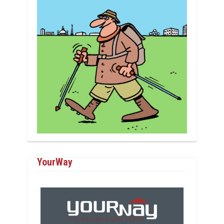
YourWay