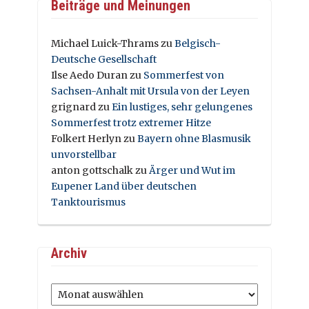
Beiträge und Meinungen
Michael Luick-Thrams
zu
Belgisch-
Deutsche Gesellschaft
Ilse Aedo Duran
zu
Sommerfest von
Sachsen-Anhalt mit Ursula von der Leyen
grignard
zu
Ein lustiges, sehr gelungenes
Sommerfest trotz extremer Hitze
Folkert Herlyn
zu
Bayern ohne Blasmusik
unvorstellbar
anton gottschalk
zu
Ärger und Wut im
Eupener Land über deutschen
Tanktourismus
Archiv
Archiv