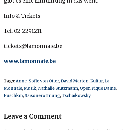
gibt es eine Einführung in das Werk.
Info & Tickets
Tel. 02-2291211
tickets@lamonnaie.be
www.lamonnaie.be
Tags:
Anne-Sofie von Otter
,
David Marton
,
Kultur
,
La
Monnaie
,
Musik
,
Nathalie Stutzmann
,
Oper
,
Pique Dame
,
Puschkin
,
Saisoneröffnung
,
Tschaikowsky
Leave a Comment