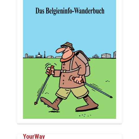
YourWay