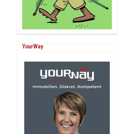
YourWay