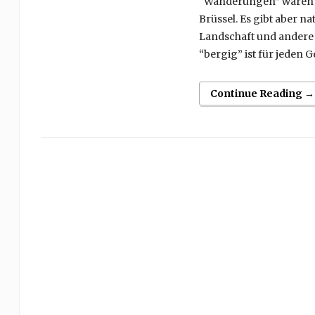
“Wanderungen” waren 
Brüssel. Es gibt aber na
Landschaft und andere 
“bergig” ist für jeden 
Continue Reading →