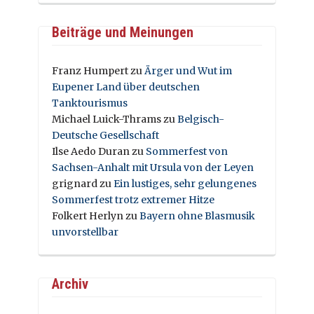
Beiträge und Meinungen
Franz Humpert
zu
Ärger und Wut im
Eupener Land über deutschen
Tanktourismus
Michael Luick-Thrams
zu
Belgisch-
Deutsche Gesellschaft
Ilse Aedo Duran
zu
Sommerfest von
Sachsen-Anhalt mit Ursula von der Leyen
grignard
zu
Ein lustiges, sehr gelungenes
Sommerfest trotz extremer Hitze
Folkert Herlyn
zu
Bayern ohne Blasmusik
unvorstellbar
Archiv