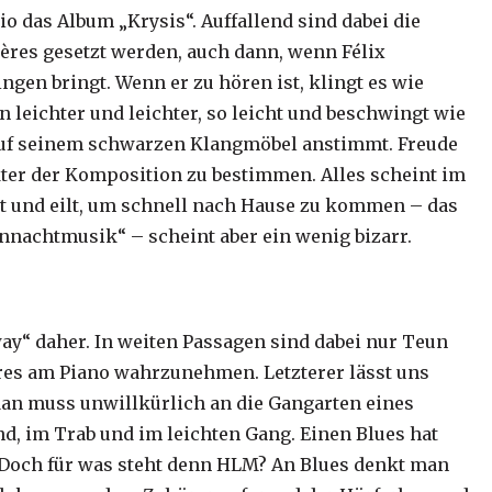
io das Album „Krysis“. Auffallend sind dabei die
gères gesetzt werden, auch dann, wenn Félix
ngen bringt. Wenn er zu hören ist, klingt es wie
 leichter und leichter, so leicht und beschwingt wie
s auf seinem schwarzen Klangmöbel anstimmt. Freude
akter der Komposition zu bestimmen. Alles scheint im
rennt und eilt, um schnell nach Hause zu kommen – das
vennachtmusik“ – scheint aber ein wenig bizarr.
way“ daher. In weiten Passagen sind dabei nur Teun
res am Piano wahrzunehmen. Letzterer lässt uns
an muss unwillkürlich an die Gangarten eines
nd, im Trab und im leichten Gang. Einen Blues hat
. Doch für was steht denn HLM? An Blues denkt man