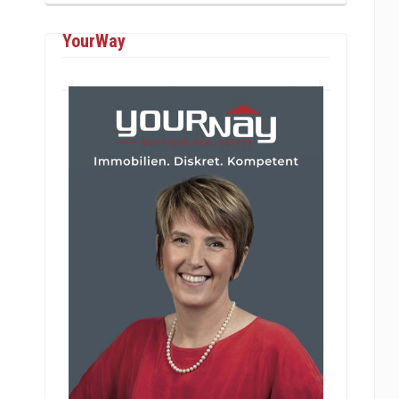
YourWay