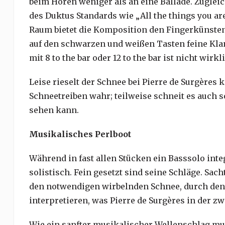
beim Hören weniger als an eine Ballade. Zugl
des Duktus Standards wie „All the things you are
Raum bietet die Komposition den Fingerkünsten 
auf den schwarzen und weißen Tasten feine Kla
mit 8 to the bar oder 12 to the bar ist nicht wir
Leise rieselt der Schnee bei Pierre de Surgères
Schneetreiben wahr; teilweise schneit es auch 
sehen kann.
Musikalisches Perlboot
Während in fast allen Stücken ein Basssolo int
solistisch. Fein gesetzt sind seine Schläge. Sach
den notwendigen wirbelnden Schnee, durch den 
interpretieren, was Pierre de Surgères in der z
Wie ein sanfter musikalischer Wellenschlag mut