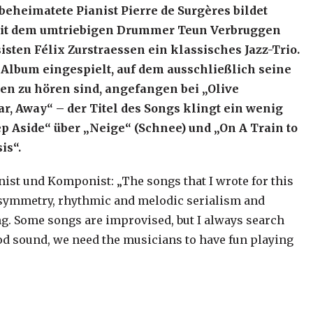
 beheimatete Pianist Pierre de Surgères bildet
t dem umtriebigen Drummer Teun Verbruggen
sten Félix Zurstraessen ein klassisches Jazz-Trio.
 Album eingespielt, auf dem ausschließlich seine
n zu hören sind, angefangen bei „Olive
ar, Away“ – der Titel des Songs klingt ein wenig
p Aside“ über „Neige“ (Schnee) und „On A Train to
is“.
ist und Komponist: „The songs that I wrote for this
symmetry, rhythmic and melodic serialism and
g. Some songs are improvised, but I always search
ood sound, we need the musicians to have fun playing