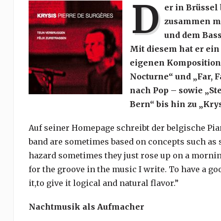
D
er in Brüssel
zusammen mi
und dem Bassi
Mit diesem hat er ein
eigenen Kompositione
Nocturne“ und „Far, F
nach Pop – sowie „Ste
Bern“ bis hin zu „Krys
Auf seiner Homepage schreibt der belgische Pian
band are sometimes based on concepts such as 
hazard sometimes they just rose up on a mornin
for the groove in the music I write. To have a g
it,to give it logical and natural flavor.”
Nachtmusik als Aufmacher