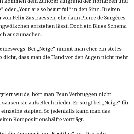
eich kommen dem Zuhörer aufgrund der Hörfarben und
“ oder „Your are so beautiful“ in den Sinn. Breiten
von Felix Zustraessen, ehe dann Pierre de Surgères
ngwölkchen entstehen lässt. Doch ein Blues-Schema
klich auszumachen.
 keineswegs. Bei „Neige“ nimmt man eher ein stetes
so dicht, dass man die Hand vor den Augen nicht mehr
egriert wurde, hört man Teun Verbruggen nicht
t sausen sie aufs Blech nieder. Er sorgt bei „Neige“ für
einzelne stapfen. So jedenfalls kann man das
weiten Kompositionshälfte vorträgt.
et die Komposition „Nautilus“ an . Das sehr