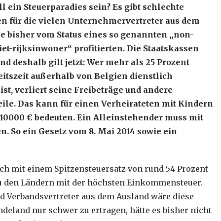
ll ein Steuerparadies sein? Es gibt schlechte
n für die vielen Unternehmervertreter aus dem
ie bisher vom Status eines so genannten „non-
iet-rijksinwoner“ profitierten. Die Staatskassen
und deshalb gilt jetzt: Wer mehr als 25 Prozent
eitszeit außerhalb von Belgien dienstlich
ist, verliert seine Freibeträge und andere
eile. Das kann für einen Verheirateten mit Kindern
10000 € bedeuten. Ein Alleinstehender muss mit
. So ein Gesetz vom 8. Mai 2014 sowie ein
ich mit einem Spitzensteuersatz von rund 54 Prozent
zu den Ländern mit der höchsten Einkommensteuer.
und Verbandsvertreter aus dem Ausland wäre diese
deland nur schwer zu ertragen, hätte es bisher nicht