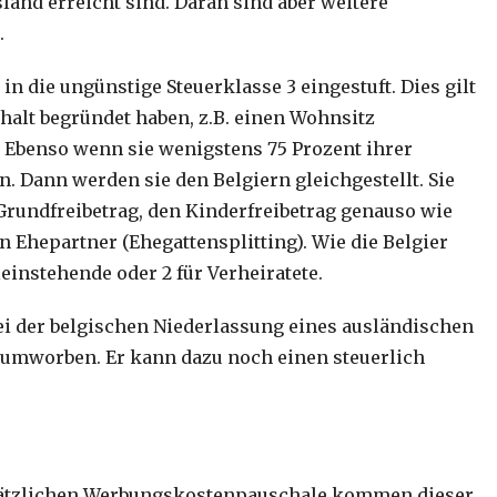
land erreicht sind. Daran sind aber weitere
.
n die ungünstige Steuerklasse 3 eingestuft. Dies gilt
halt begründet haben, z.B. einen Wohnsitz
 Ebenso wenn sie wenigstens 75 Prozent ihrer
. Dann werden sie den Belgiern gleichgestellt. Sie
Grundfreibetrag, den Kinderfreibetrag genauso wie
n Ehepartner (Ehegattensplitting). Wie die Belgier
lleinstehende oder 2 für Verheiratete.
ei der belgischen Niederlassung eines ausländischen
 umworben. Er kann dazu noch einen steuerlich
sätzlichen Werbungskostenpauschale kommen dieser