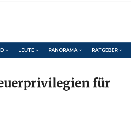
ND
LEUTE
PANORAMA
RATGEBER
euerprivilegien für