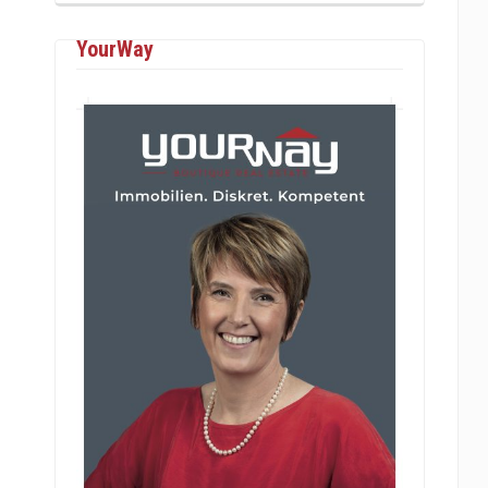
YourWay