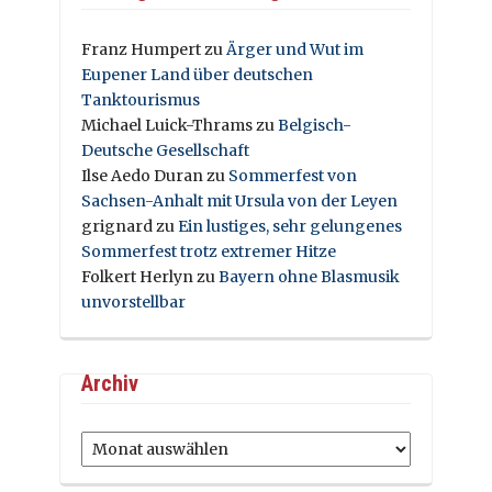
Franz Humpert
zu
Ärger und Wut im
Eupener Land über deutschen
Tanktourismus
Michael Luick-Thrams
zu
Belgisch-
Deutsche Gesellschaft
Ilse Aedo Duran
zu
Sommerfest von
Sachsen-Anhalt mit Ursula von der Leyen
grignard
zu
Ein lustiges, sehr gelungenes
Sommerfest trotz extremer Hitze
Folkert Herlyn
zu
Bayern ohne Blasmusik
unvorstellbar
Archiv
Archiv