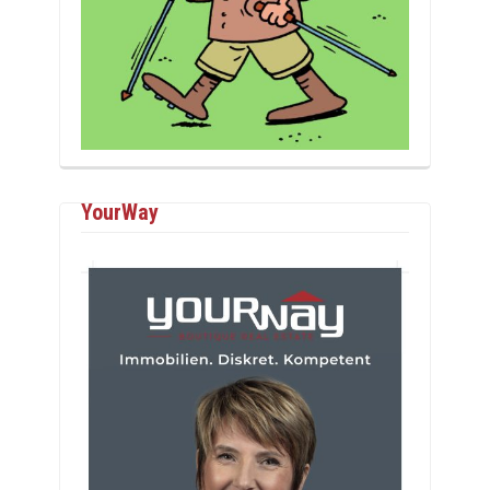
YourWay