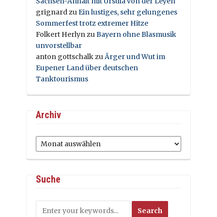
Sachsen-Anhalt mit Ursula von der Leyen
grignard
zu
Ein lustiges, sehr gelungenes
Sommerfest trotz extremer Hitze
Folkert Herlyn
zu
Bayern ohne Blasmusik
unvorstellbar
anton gottschalk
zu
Ärger und Wut im
Eupener Land über deutschen
Tanktourismus
Archiv
Archiv
Suche