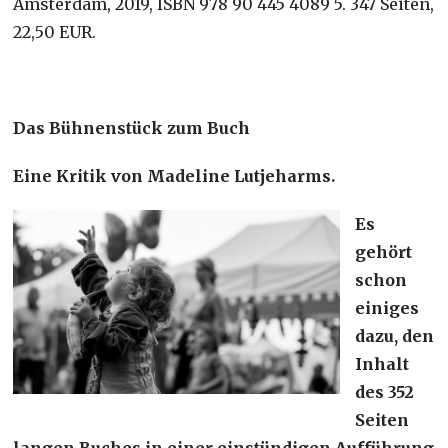
Amsterdam, 2019, ISBN 978 90 445 4089 5. 347 Seiten,
22,50 EUR.
Das Bühnenstück zum Buch
Eine Kritik von Madeline Lutjeharms.
Es
gehört
schon
einiges
dazu, den
Inhalt
des 352
Seiten
langen Buches in einer einstündigen Aufführung