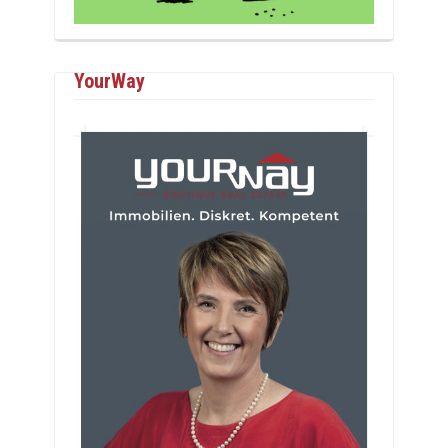
YourWay