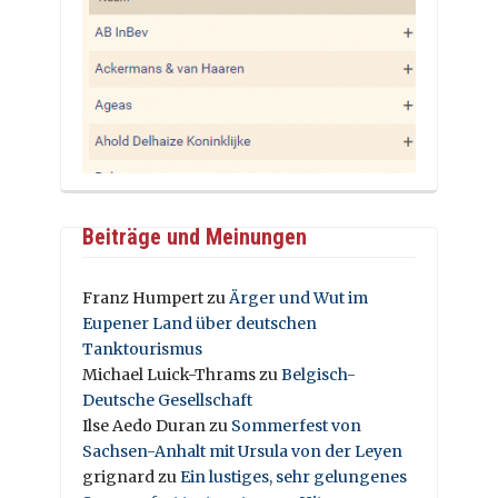
Beiträge und Meinungen
Franz Humpert
zu
Ärger und Wut im
Eupener Land über deutschen
Tanktourismus
Michael Luick-Thrams
zu
Belgisch-
Deutsche Gesellschaft
Ilse Aedo Duran
zu
Sommerfest von
Sachsen-Anhalt mit Ursula von der Leyen
grignard
zu
Ein lustiges, sehr gelungenes