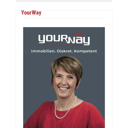
YourWay