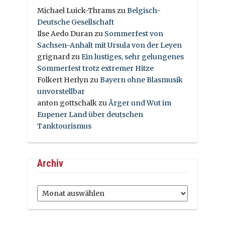
Michael Luick-Thrams
zu
Belgisch-
Deutsche Gesellschaft
Ilse Aedo Duran
zu
Sommerfest von
Sachsen-Anhalt mit Ursula von der Leyen
grignard
zu
Ein lustiges, sehr gelungenes
Sommerfest trotz extremer Hitze
Folkert Herlyn
zu
Bayern ohne Blasmusik
unvorstellbar
anton gottschalk
zu
Ärger und Wut im
Eupener Land über deutschen
Tanktourismus
Archiv
Archiv