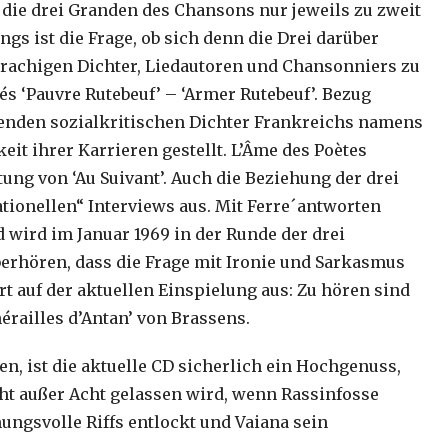
die drei Granden des Chansons nur jeweils zu zweit
ngs ist die Frage, ob sich denn die Drei darüber
prachigen Dichter, Liedautoren und Chansonniers zu
rés ‘Pauvre Rutebeuf’ – ‘Armer Rutebeuf’. Bezug
enden sozialkritischen Dichter Frankreichs namens
it ihrer Karrieren gestellt. L’Âme des Poètes
tung von ‘Au Suivant’. Auch die Beziehung der drei
tionellen“ Interviews aus. Mit Ferre´antworten
od wird im Januar 1969 in der Runde der drei
berhören, dass die Frage mit Ironie und Sarkasmus
rt auf der aktuellen Einspielung aus: Zu hören sind
érailles d’Antan’ von Brassens.
en, ist die aktuelle CD sicherlich ein Hochgenuss,
ht außer Acht gelassen wird, wenn Rassinfosse
ungsvolle Riffs entlockt und Vaiana sein