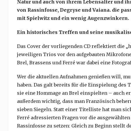
Natur und auch von ihrem Lebensalter und ih
von Rassinfosse, Degryse und Vaiana. die pa
mit Spielwitz und ein wenig Augenzwinkern.
Ein historisches Treffen und seine musikali
Das Cover der vorliegenden CD reflektiert die „
jeweiligen Trios vor den aufgebauten Mikrofone
Brel, Brassens und Ferré war dabei eine Fotograf
Wer die aktuellen Aufnahmen genießen will, m
haben. Das galt bereits für die Einspielung des 
sie eine Hommage an Brel einspielten – auch er
außerdem wichtig, dass man Französisch beherrs
sieben Siegeln. Statt einer Titelliste hat man s
Ferré adressierten Fragen vor die ausgewählte
Rassinfosse zu setzen: Gleich zu Beginn stellt 