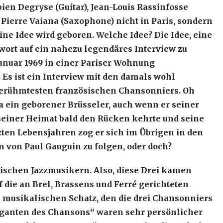
bien Degryse (Guitar), Jean-Louis Rassinfosse
 Pierre Vaiana (Saxophone) nicht in Paris, sondern
ine Idee wird geboren. Welche Idee? Die Idee, eine
ort auf ein nahezu legendäres Interview zu
Januar 1969 in einer Pariser Wohnung
. Es ist ein Interview mit den damals wohl
berühmtesten französischen Chansonniers. Oh
ja ein geborener Brüsseler, auch wenn er seiner
seiner Heimat bald den Rücken kehrte und seine
etzten Lebensjahren zog er sich im Übrigen in den
n von Paul Gauguin zu folgen, oder doch?
ischen Jazzmusikern. Also, diese Drei kamen
die an Brel, Brassens und Ferré gerichteten
n musikalischen Schatz, den die drei Chansonniers
iganten des Chansons“ waren sehr persönlicher