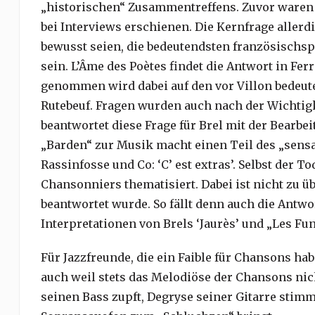
„historischen“ Zusammentreffens. Zuvor waren 
bei Interviews erschienen. Die Kernfrage allerdi
bewusst seien, die bedeutendsten französischs
sein. L’Âme des Poètes findet die Antwort in Fer
genommen wird dabei auf den vor Villon bedeut
Rutebeuf. Fragen wurden auch nach der Wichtigke
beantwortet diese Frage für Brel mit der Bearbei
„Barden“ zur Musik macht einen Teil des „sensa
Rassinfosse und Co: ‘C’ est extras’. Selbst der T
Chansonniers thematisiert. Dabei ist nicht zu ü
beantwortet wurde. So fällt denn auch die Antwo
Interpretationen von Brels ‘Jaurès’ und „Les Fun
Für Jazzfreunde, die ein Faible für Chansons hab
auch weil stets das Melodiöse der Chansons nic
seinen Bass zupft, Degryse seiner Gitarre stimm