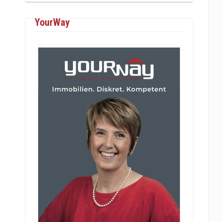
YourWay