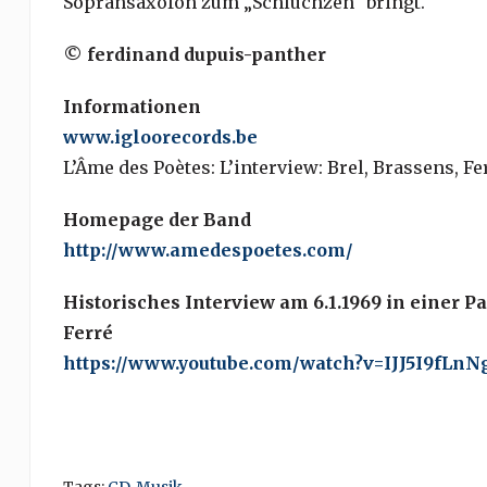
Sopransaxofon zum „Schluchzen“ bringt.
© ferdinand dupuis-panther
Informationen
www.igloorecords.be
L’Âme des Poètes: L’interview: Brel, Brassens, F
Homepage der Band
http://www.amedespoetes.com/
Historisches Interview am 6.1.1969 in einer 
Ferré
https://www.youtube.com/watch?v=IJJ5I9fLnN