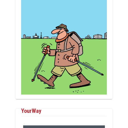
YourWay