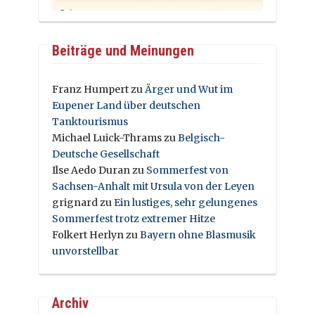
Beiträge und Meinungen
Franz Humpert
zu
Ärger und Wut im
Eupener Land über deutschen
Tanktourismus
Michael Luick-Thrams
zu
Belgisch-
Deutsche Gesellschaft
Ilse Aedo Duran
zu
Sommerfest von
Sachsen-Anhalt mit Ursula von der Leyen
grignard
zu
Ein lustiges, sehr gelungenes
Sommerfest trotz extremer Hitze
Folkert Herlyn
zu
Bayern ohne Blasmusik
unvorstellbar
Archiv