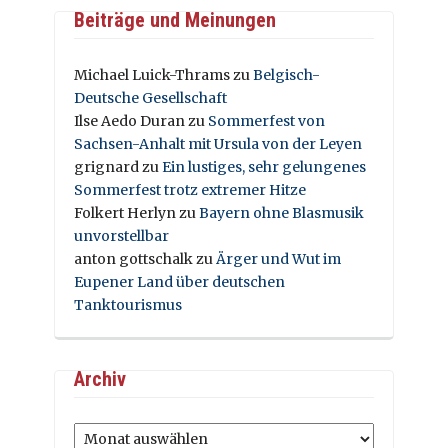
Beiträge und Meinungen
Michael Luick-Thrams
zu
Belgisch-
Deutsche Gesellschaft
Ilse Aedo Duran
zu
Sommerfest von
Sachsen-Anhalt mit Ursula von der Leyen
grignard
zu
Ein lustiges, sehr gelungenes
Sommerfest trotz extremer Hitze
Folkert Herlyn
zu
Bayern ohne Blasmusik
unvorstellbar
anton gottschalk
zu
Ärger und Wut im
Eupener Land über deutschen
Tanktourismus
Archiv
Archiv