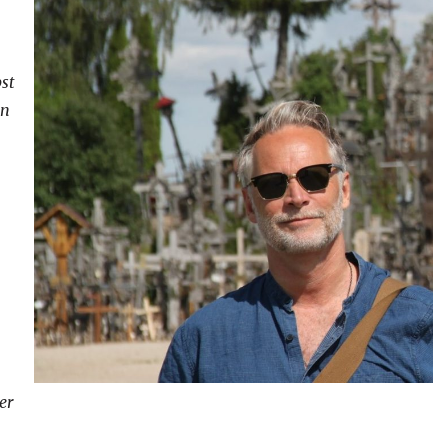
st
on
er