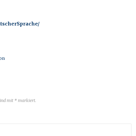
tscherSprache/
ion
sind mit * markiert.