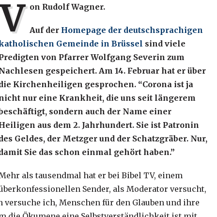
V
on Rudolf Wagner.
Auf der
Homepage der deutschsprachigen
katholischen Gemeinde in Brüssel
sind viele
Predigten von Pfarrer Wolfgang Severin zum
Nachlesen gespeichert. Am 14. Februar hat er über
die Kirchenheiligen gesprochen. “Corona ist ja
nicht nur eine Krankheit, die uns seit längerem
beschäftigt, sondern auch der Name einer
Heiligen aus dem 2. Jahrhundert. Sie ist Patronin
des Geldes, der Metzger und der Schatzgräber. Nur,
damit Sie das schon einmal gehört haben.”
Mehr als tausendmal hat er bei Bibel TV, einem
überkonfessionellen Sender, als Moderator versucht,
 versuche ich, Menschen für den Glauben und ihre
 dem die Ökumene eine Selbstverständlichkeit ist mit