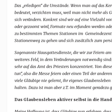
Das „erledigen“ die Umstände. Wenn man auf das Ke
bedeutet, verzichten muss, weil man nicht mehr 
sich verändern. Konkret sind wir auf eine Vielzahl 
oder gezoomt wird, Formate neu erfunden werden oder
zu bestimmten Themen Stationen im Gemeindezentr
Stationenweg zu gehen und sich zusätzlich zum persö
Sogenannte Hausgottesdienste, die wir zur Feiern am 
weiteres Feld, in dem Veränderungen notwendig sind: 
sehr auf das Amt des Priesters konzentriert. Von die
tun“, also die Messe feiern oder einen Teil der ande
viele Gläubige nie gelernt, ihr eigenes Glaubensleben 
halten. Dazu ist man aber z.T. im Moment geradezu
Das Glaubensleben aktiver selbst in die Ha
Meine Hoffnung ist, dass Gläubige nun erfahren, dass