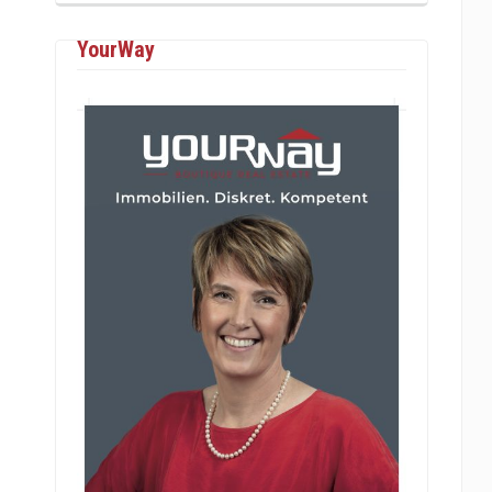
YourWay