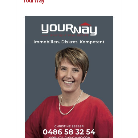
YourWay