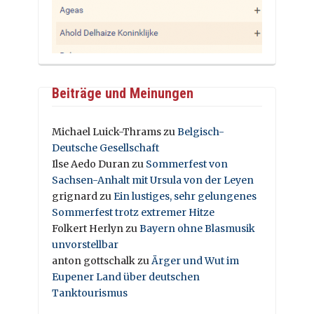
Beiträge und Meinungen
Michael Luick-Thrams
zu
Belgisch-
Deutsche Gesellschaft
Ilse Aedo Duran
zu
Sommerfest von
Sachsen-Anhalt mit Ursula von der Leyen
grignard
zu
Ein lustiges, sehr gelungenes
Sommerfest trotz extremer Hitze
Folkert Herlyn
zu
Bayern ohne Blasmusik
unvorstellbar
anton gottschalk
zu
Ärger und Wut im
Eupener Land über deutschen
Tanktourismus