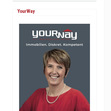
YourWay