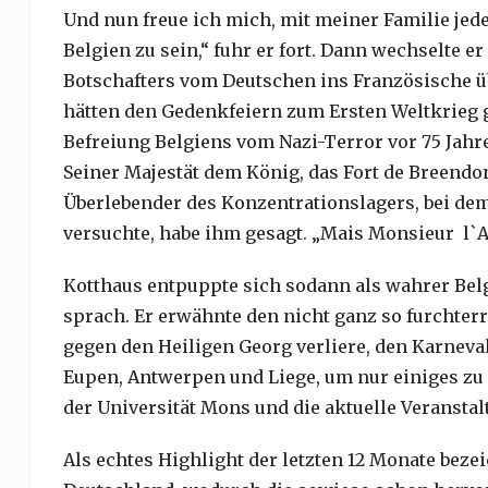
Und nun freue ich mich, mit meiner Familie jede
Belgien zu sein,“ fuhr er fort. Dann wechselte 
Botschafters vom Deutschen ins Französische üb
hätten den Gedenkfeiern zum Ersten Weltkrieg 
Befreiung Belgiens vom Nazi-Terror vor 75 Jah
Seiner Majestät dem König, das Fort de Breendon
Überlebender des Konzentrationslagers, bei dem
versuchte, habe ihm gesagt. „Mais Monsieur l`Am
Kotthaus entpuppte sich sodann als wahrer Belgi
sprach. Er erwähnte den nicht ganz so furchte
gegen den Heiligen Georg verliere, den Karneval 
Eupen, Antwerpen und Liege, um nur einiges zu
der Universität Mons und die aktuelle Veransta
Als echtes Highlight der letzten 12 Monate beze