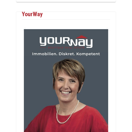
YourWay