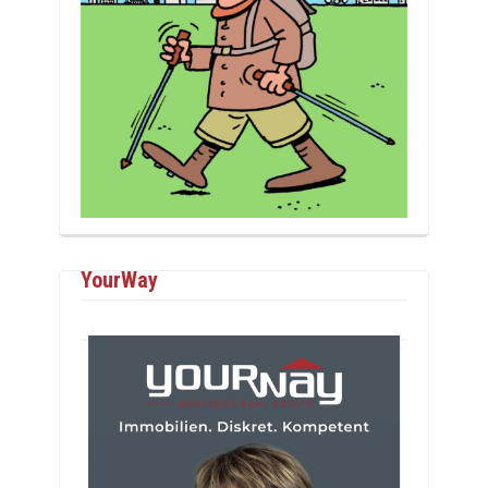
YourWay