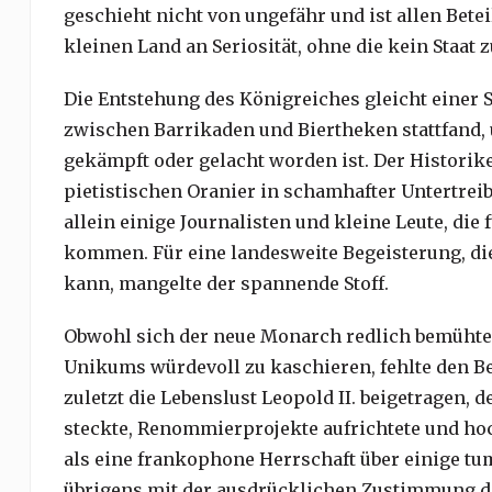
geschieht nicht von ungefähr und ist allen Betei
kleinen Land an Seriosität, ohne die kein Staat 
Die Entstehung des Königreiches gleicht einer Se
zwischen Barrikaden und Biertheken stattfand, u
gekämpft oder gelacht worden ist. Der Historik
pietistischen Oranier in schamhafter Untertreib
allein einige Journalisten und kleine Leute, die 
kommen. Für eine landesweite Begeisterung, die
kann, mangelte der spannende Stoff.
Obwohl sich der neue Monarch redlich bemühte, 
Unikums würdevoll zu kaschieren, fehlte den Bel
zuletzt die Lebenslust Leopold II. beigetragen, 
steckte, Renommierprojekte aufrichtete und ho
als eine frankophone Herrschaft über einige tu
übrigens mit der ausdrücklichen Zustimmung de