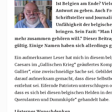
Ist Belgien am Ende? Viel
Antwort zu geben. Auch Fre
Schriftsteller und Journali
Unfähigkeit der belgische
bringen. Sein Fazit: “Ma
mehr zusammen gehören will.” Dieser Beitrag
gültig. Einige Namen haben sich allerdings g
Ein aufmerksamer Leser hat mich in diesem be
Caesars im „Gallischen Krieg“ geäußertes Kompli
Gallier“, eine zweischneidige Sache sei. Gebild
darauf aufmerksam gemacht, dass diese Selbst
entlehnt sei. Eifernde Patrioten unterschlugen
dass es sich bei diesen belgischen Helden in d
Querulanten und Dummköpfe“ gehandelt habe.
Lüsternes Wunschdenken