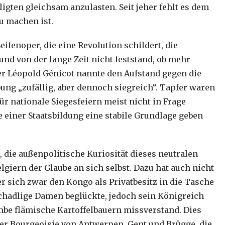
ligten gleichsam anzulasten. Seit jeher fehlt es dem
zu machen ist.
ifenoper, die eine Revolution schildert, die
nd von der lange Zeit nicht feststand, ob mehr
er Léopold Génicot nannte den Aufstand gegen die
ung „zufällig, aber dennoch siegreich“. Tapfer waren
für nationale Siegesfeiern meist nicht in Frage
 einer Staatsbildung eine stabile Grundlage geben
die außenpolitische Kuriosität dieses neutralen
giern der Glaube an sich selbst. Dazu hat auch nicht
der sich zwar den Kongo als Privatbesitz in die Tasche
chadlige Damen beglückte, jedoch sein Königreich
mbe flämische Kartoffelbauern missverstand. Dies
r Bourgeoisie von Antwerpen, Gent und Brügge, die