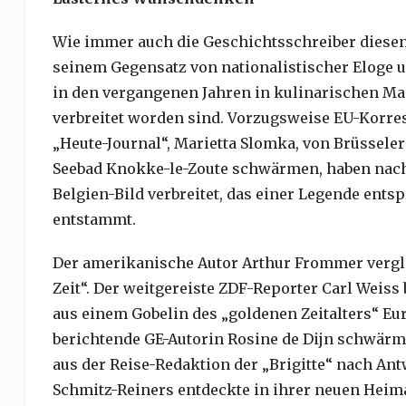
Wie immer auch die Geschichtsschreiber diese
seinem Gegensatz von nationalistischer Eloge un
in den vergangenen Jahren in kulinarischen M
verbreitet worden sind. Vorzugsweise EU-Korres
„Heute-Journal“, Marietta Slomka, von Brüsse
Seebad Knokke-le-Zoute schwärmen, haben nach A
Belgien-Bild verbreitet, das einer Legende en
entstammt.
Der amerikanische Autor Arthur Frommer vergli
Zeit“. Der weitgereiste ZDF-Reporter Carl Weiss
aus einem Gobelin des „goldenen Zeitalters“ Eur
berichtende GE-Autorin Rosine de Dijn schwärmt
aus der Reise-Redaktion der „Brigitte“ nach Ant
Schmitz-Reiners entdeckte in ihrer neuen Heim