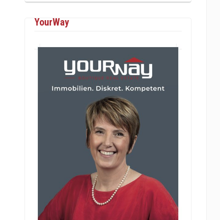
YourWay