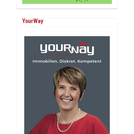
YourWay