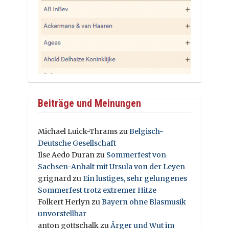
Beiträge und Meinungen
Michael Luick-Thrams
zu
Belgisch-
Deutsche Gesellschaft
Ilse Aedo Duran
zu
Sommerfest von
Sachsen-Anhalt mit Ursula von der Leyen
grignard
zu
Ein lustiges, sehr gelungenes
Sommerfest trotz extremer Hitze
Folkert Herlyn
zu
Bayern ohne Blasmusik
unvorstellbar
anton gottschalk
zu
Ärger und Wut im