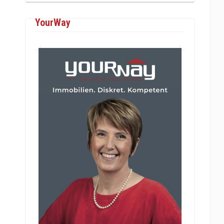
YourWay