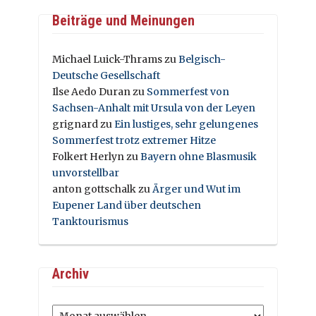
Beiträge und Meinungen
Michael Luick-Thrams
zu
Belgisch-
Deutsche Gesellschaft
Ilse Aedo Duran
zu
Sommerfest von
Sachsen-Anhalt mit Ursula von der Leyen
grignard
zu
Ein lustiges, sehr gelungenes
Sommerfest trotz extremer Hitze
Folkert Herlyn
zu
Bayern ohne Blasmusik
unvorstellbar
anton gottschalk
zu
Ärger und Wut im
Eupener Land über deutschen
Tanktourismus
Archiv
Archiv