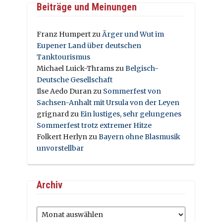
Beiträge und Meinungen
Franz Humpert
zu
Ärger und Wut im
Eupener Land über deutschen
Tanktourismus
Michael Luick-Thrams
zu
Belgisch-
Deutsche Gesellschaft
Ilse Aedo Duran
zu
Sommerfest von
Sachsen-Anhalt mit Ursula von der Leyen
grignard
zu
Ein lustiges, sehr gelungenes
Sommerfest trotz extremer Hitze
Folkert Herlyn
zu
Bayern ohne Blasmusik
unvorstellbar
Archiv
Archiv