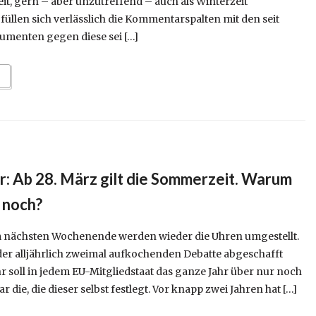
eit, gern – aber unzutreffend – auch als Winterzeit
füllen sich verlässlich die Kommentarspalten mit den seit
menten gegen diese sei […]
r: Ab 28. März gilt die Sommerzeit. Warum
 noch?
m nächsten Wochenende werden wieder die Uhren umgestellt.
der alljährlich zweimal aufkochenden Debatte abgeschafft
r soll in jedem EU-Mitgliedstaat das ganze Jahr über nur noch
r die, die dieser selbst festlegt. Vor knapp zwei Jahren hat […]