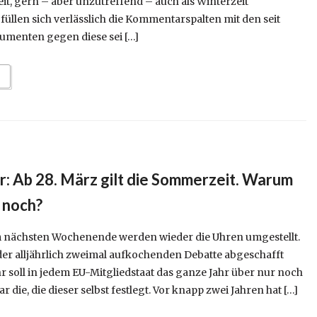
eit, gern – aber unzutreffend – auch als Winterzeit
füllen sich verlässlich die Kommentarspalten mit den seit
menten gegen diese sei […]
r: Ab 28. März gilt die Sommerzeit. Warum
 noch?
m nächsten Wochenende werden wieder die Uhren umgestellt.
der alljährlich zweimal aufkochenden Debatte abgeschafft
r soll in jedem EU-Mitgliedstaat das ganze Jahr über nur noch
r die, die dieser selbst festlegt. Vor knapp zwei Jahren hat […]