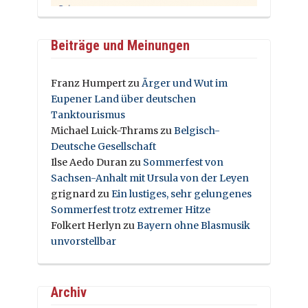
Beiträge und Meinungen
Franz Humpert
zu
Ärger und Wut im
Eupener Land über deutschen
Tanktourismus
Michael Luick-Thrams
zu
Belgisch-
Deutsche Gesellschaft
Ilse Aedo Duran
zu
Sommerfest von
Sachsen-Anhalt mit Ursula von der Leyen
grignard
zu
Ein lustiges, sehr gelungenes
Sommerfest trotz extremer Hitze
Folkert Herlyn
zu
Bayern ohne Blasmusik
unvorstellbar
Archiv