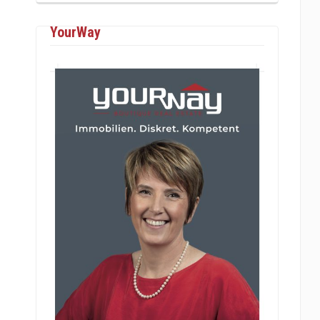
YourWay