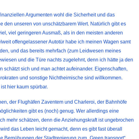
inanziellen Argumenten wohl die Sicherheit und das
 wie den unseren von unschätzbarem Wert. Natürlich gibt es
iel, viel geringeren Ausmaß, als in den meisten anderen
elweit offengelassener Autotür habe ich meinen Wagen samt
nden, und das bereits mehrfach (zum Leidwesen meines
ewiesen und die Türe nachts zugelehnt, denn ich hätte ja den
schätzt sich und man achtet aufeinander. Eigenschaften,
urokraten und sonstige Nichtheimische sind willkommen.
st hier kaum spürbar.
ionen, der Flughäfen Zaventem und Charleroi, der Bahnhöfe
glichkeiten gibt es (noch) genug. Wer allerdings eine
och mehr schätzen, denn die Anziehungskraft ist ungebrochen
ird das Leben leicht gemacht, denn es gibt fast überall
ie Bemühungen der Stadtregierung zum „Green transport“