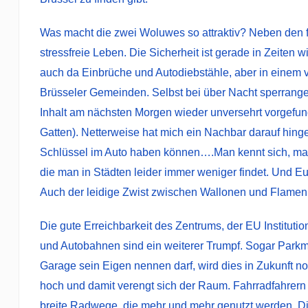
Was macht die zwei Woluwes so attraktiv? Neben den f
stressfreie Leben. Die Sicherheit ist gerade in Zeiten
auch da Einbrüche und Autodiebstähle, aber in einem v
Brüsseler Gemeinden. Selbst bei über Nacht sperrang
Inhalt am nächsten Morgen wieder unversehrt vorgefu
Gatten). Netterweise hat mich ein Nachbar darauf hing
Schlüssel im Auto haben können….Man kennt sich, man 
die man in Städten leider immer weniger findet. Und E
Auch der leidige Zwist zwischen Wallonen und Flamen i
Die gute Erreichbarkeit des Zentrums, der EU Institut
und Autobahnen sind ein weiterer Trumpf. Sogar Parkmö
Garage sein Eigen nennen darf, wird dies in Zukunft n
hoch und damit verengt sich der Raum. Fahrradfahrern w
breite Radwege, die mehr und mehr genutzt werden. D