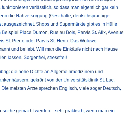
funktionieren verlässlich, so dass man eigentlich gar kein
, denn die Nahversorgung (Geschäfte, deutschsprachige
ist ausgezeichnet. Shops und Supermärkte gibt es in Hülle
um Beispiel Place Dumon, Rue au Bois, Parvis St. Alix, Avenue
s St. Pierre oder Parvis St. Henri. Das Woluwe
annt und beliebt. Will man die Einkäufe nicht nach Hause
en lassen. Sorgenfrei, stressfrei!
brig: die hohe Dichte an Allgemeinmedizinern und
kenhäusern, gekrönt von der Universitätsklinik St. Luc,
 Die meisten Ärzte sprechen Englisch, viele sogar Deutsch,
besuche gemacht werden – sehr praktisch, wenn man ein