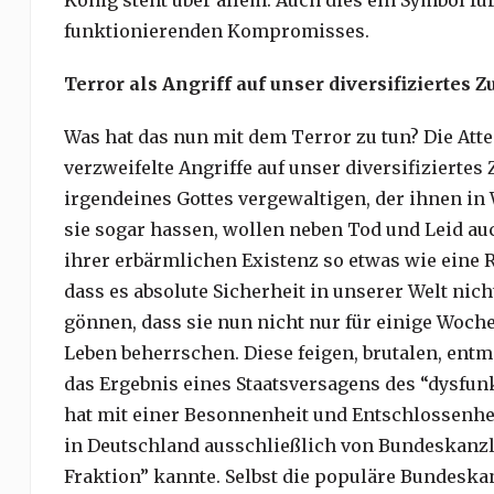
König steht über allem. Auch dies ein Symbol für
funktionierenden Kompromisses.
Terror als Angriff auf unser diversifizierte
Was hat das nun mit dem Terror zu tun? Die At
verzweifelte Angriffe auf unser diversifiziert
irgendeines Gottes vergewaltigen, der ihnen in
sie sogar hassen, wollen neben Tod und Leid au
ihrer erbärmlichen Existenz so etwas wie eine 
dass es absolute Sicherheit in unserer Welt nic
gönnen, dass sie nun nicht nur für einige Woch
Leben beherrschen. Diese feigen, brutalen, ent
das Ergebnis eines Staatsversagens des “dysfun
hat mit einer Besonnenheit und Entschlossenheit
in Deutschland ausschließlich von Bundeskanz
Fraktion” kannte. Selbst die populäre Bundesk