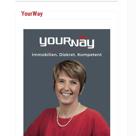
YourWay