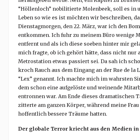
herausgeben werde. Nein, ein Kapitel zu Brüsse
“Höllenloch” nobilitierte Molenbeek, soll es i
Leben so wie es ist möchten wir beschreiben, da
Dienstagmorgen, den 22. März, war ich den Bo
entkommen. Ich fuhr zu meinem Büro wenige Me
entfernt und als ich diese soeben hinter mir ge
mich fragte, ob ich gehört hätte, dass nicht nu
Metrostation etwas passiert sei. Da sah ich sc
kroch Rauch aus dem Eingang an der Rue de la 
“Lex” genannt. Ich machte mich im wahrsten Sin
dem schon eine aufgelöste und weinende Mitarb
entronnen war. Am Ende dieses dramatischen Tag
zitterte am ganzen Körper, während meine Frau
hoffentlich bessere Träume hatten.
Der globale Terror kriecht aus den Medien in