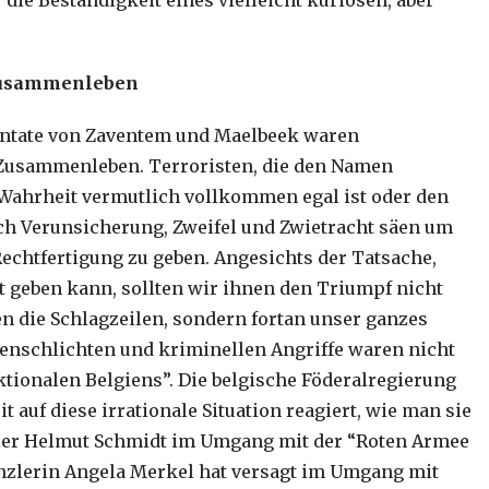
 die Beständigkeit eines vielleicht kuriosen, aber
s Zusammenleben
tentate von Zaventem und Maelbeek waren
es Zusammenleben. Terroristen, die den Namen
 Wahrheit vermutlich vollkommen egal ist oder den
ch Verunsicherung, Zweifel und Zwietracht säen um
Rechtfertigung zu geben. Angesichts der Tatsache,
ht geben kann, sollten wir ihnen den Triumpf nicht
en die Schlagzeilen, sondern fortan unser ganzes
menschlichten und kriminellen Angriffe waren nicht
ktionalen Belgiens”. Die belgische Föderalregierung
 auf diese irrationale Situation reagiert, wie man sie
ler Helmut Schmidt im Umgang mit der “Roten Armee
anzlerin Angela Merkel hat versagt im Umgang mit