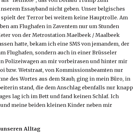
l als “hellhole”, das von Donald Trump zum
n unserem Essayband nicht geben. Unser belgisches
 spielt der Terror bei weitem keine Hauptrolle. Am
mben am Flughafen in Zaventem nur um Stunden
ter von der Metrostation Maelbeek / Maalbeek
lassen hatte, bekam ich eine SMS von jemandem, der
r am Flughafen, sondern auch in einer Brüsseler
hon Polizeiwagen an mir vorbeirasen und hinter mir
Loi bzw. Wetstraat, von Kommissionsbeamten nur
ne des Wortes aus dem Staub, ging in mein Büro, in
eiterin stand, die dem Anschlag ebenfalls nur knapp
es lag ich im Bett und fand keinen Schlaf. Ich
 und meine beiden kleinen Kinder neben mir
 unseren Alltag