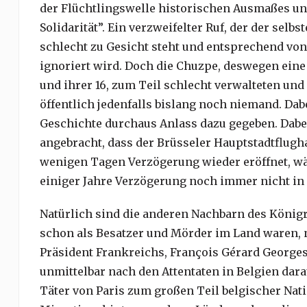
der Flüchtlingswelle historischen Ausmaßes und
Solidarität”. Ein verzweifelter Ruf, der der se
schlecht zu Gesicht steht und entsprechend von
ignoriert wird. Doch die Chuzpe, deswegen ein
und ihrer 16, zum Teil schlecht verwalteten und
öffentlich jedenfalls bislang noch niemand. Dab
Geschichte durchaus Anlass dazu gegeben. Dab
angebracht, dass der Brüsseler Hauptstadtflugh
wenigen Tagen Verzögerung wieder eröffnet, wä
einiger Jahre Verzögerung noch immer nicht in B
Natürlich sind die anderen Nachbarn des Königre
schon als Besatzer und Mörder im Land waren, ni
Präsident Frankreichs, François Gérard Georges 
unmittelbar nach den Attentaten in Belgien dara
Täter von Paris zum großen Teil belgischer Nat