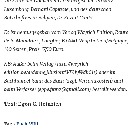
Vorworte des Gouverneurs der belgischen Provinz
Luxemburg, Bernard Caprasse, und des deutschen
Botschafters in Belgien, Dr. Eckart Cuntz.
Es ist herausgegeben vom Verlag Weyrich Edition, Route
de la Maladrie 5, Longlier, B 6840 Neufchâteau/Belgique,
140 Seiten, Preis 17,50 Euro.
NB: Außer beim Verlag (http://weyrich-
edition.be/ardenne_illusion#.VF4lyWdkC1s) oder im
Buchhandel kann das Buch (zzgl. Versandkosten) auch
beim Verfasser (eppe.franz@gmail.com) bestellt werden.
Text: Egon C. Heinrich
Tags:
Buch
,
WK1