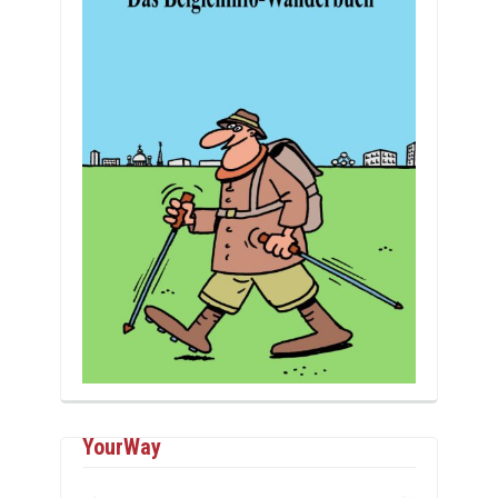
YourWay