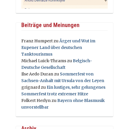
Beiträge und Meinungen
Franz Humpert
zu
Ärger und Wut im
Eupener Land über deutschen
Tanktourismus
Michael Luick-Thrams
zu
Belgisch-
Deutsche Gesellschaft
Ilse Aedo Duran
zu
Sommerfest von
Sachsen-Anhalt mit Ursula von der Leyen
grignard
zu
Ein lustiges, sehr gelungenes
Sommerfest trotz extremer Hitze
Folkert Herlyn
zu
Bayern ohne Blasmusik
unvorstellbar
Archiv