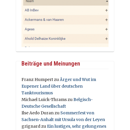
Beiträge und Meinungen
Franz Humpert
zu
Ärger und Wut im
Eupener Land über deutschen
Tanktourismus
Michael Luick-Thrams
zu
Belgisch-
Deutsche Gesellschaft
Ilse Aedo Duran
zu
Sommerfest von
Sachsen-Anhalt mit Ursula von der Leyen
grignard
zu
Ein lustiges, sehr gelungenes