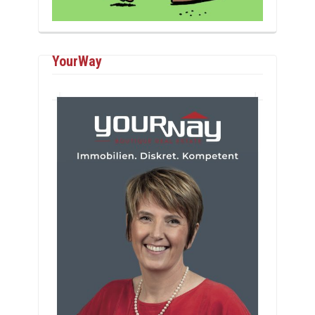
YourWay