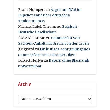
Franz Humpert
zu
Ärger und Wut im
Eupener Land über deutschen
Tanktourismus
Michael Luick-Thrams
zu
Belgisch-
Deutsche Gesellschaft
Ilse Aedo Duran
zu
Sommerfest von
Sachsen-Anhalt mit Ursula von der Leyen
grignard
zu
Ein lustiges, sehr gelungenes
Sommerfest trotz extremer Hitze
Folkert Herlyn
zu
Bayern ohne Blasmusik
unvorstellbar
Archiv
Archiv