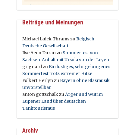
Beiträge und Meinungen
Michael Luick-Thrams
zu
Belgisch-
Deutsche Gesellschaft
Ilse Aedo Duran
zu
Sommerfest von
Sachsen-Anhalt mit Ursula von der Leyen
grignard
zu
Ein lustiges, sehr gelungenes
Sommerfest trotz extremer Hitze
Folkert Herlyn
zu
Bayern ohne Blasmusik
unvorstellbar
anton gottschalk
zu
Ärger und Wut im
Eupener Land über deutschen
Tanktourismus
Archiv