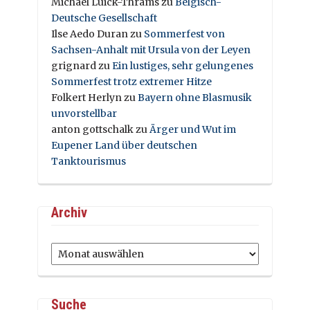
Michael Luick-Thrams
zu
Belgisch-
Deutsche Gesellschaft
Ilse Aedo Duran
zu
Sommerfest von
Sachsen-Anhalt mit Ursula von der Leyen
grignard
zu
Ein lustiges, sehr gelungenes
Sommerfest trotz extremer Hitze
Folkert Herlyn
zu
Bayern ohne Blasmusik
unvorstellbar
anton gottschalk
zu
Ärger und Wut im
Eupener Land über deutschen
Tanktourismus
Archiv
Archiv
Suche