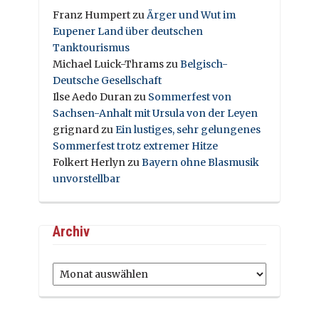
Franz Humpert
zu
Ärger und Wut im
Eupener Land über deutschen
Tanktourismus
Michael Luick-Thrams
zu
Belgisch-
Deutsche Gesellschaft
Ilse Aedo Duran
zu
Sommerfest von
Sachsen-Anhalt mit Ursula von der Leyen
grignard
zu
Ein lustiges, sehr gelungenes
Sommerfest trotz extremer Hitze
Folkert Herlyn
zu
Bayern ohne Blasmusik
unvorstellbar
Archiv
Archiv