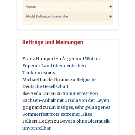
Beiträge und Meinungen
Franz Humpert
zu
Ärger und Wut im
Eupener Land über deutschen
Tanktourismus
Michael Luick-Thrams
zu
Belgisch-
Deutsche Gesellschaft
Ilse Aedo Duran
zu
Sommerfest von
Sachsen-Anhalt mit Ursula von der Leyen
grignard
zu
Ein lustiges, sehr gelungenes
Sommerfest trotz extremer Hitze
Folkert Herlyn
zu
Bayern ohne Blasmusik
unvorstellbar