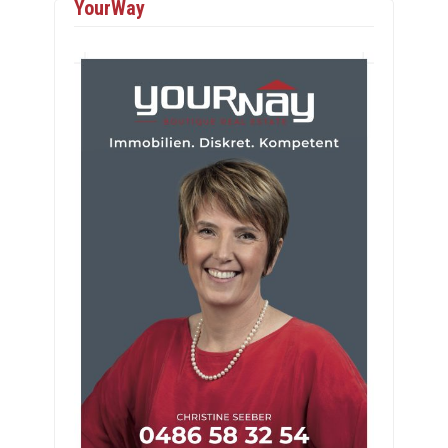
YourWay