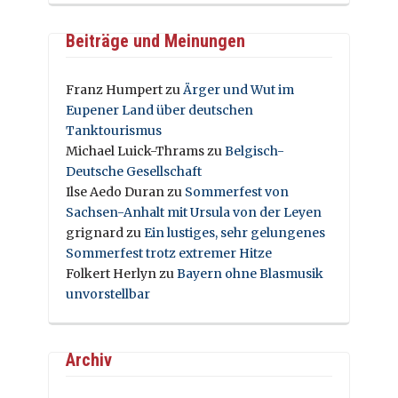
Beiträge und Meinungen
Franz Humpert
zu
Ärger und Wut im
Eupener Land über deutschen
Tanktourismus
Michael Luick-Thrams
zu
Belgisch-
Deutsche Gesellschaft
Ilse Aedo Duran
zu
Sommerfest von
Sachsen-Anhalt mit Ursula von der Leyen
grignard
zu
Ein lustiges, sehr gelungenes
Sommerfest trotz extremer Hitze
Folkert Herlyn
zu
Bayern ohne Blasmusik
unvorstellbar
Archiv