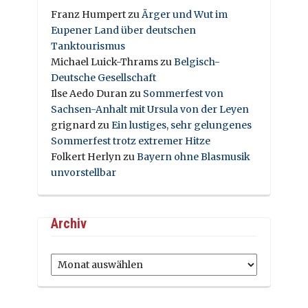
Franz Humpert
zu
Ärger und Wut im
Eupener Land über deutschen
Tanktourismus
Michael Luick-Thrams
zu
Belgisch-
Deutsche Gesellschaft
Ilse Aedo Duran
zu
Sommerfest von
Sachsen-Anhalt mit Ursula von der Leyen
grignard
zu
Ein lustiges, sehr gelungenes
Sommerfest trotz extremer Hitze
Folkert Herlyn
zu
Bayern ohne Blasmusik
unvorstellbar
Archiv
Archiv