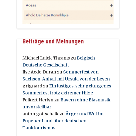
Beiträge und Meinungen
Michael Luick-Thrams
zu
Belgisch-
Deutsche Gesellschaft
Ilse Aedo Duran
zu
Sommerfest von
Sachsen-Anhalt mit Ursula von der Leyen
grignard
zu
Ein lustiges, sehr gelungenes
Sommerfest trotz extremer Hitze
Folkert Herlyn
zu
Bayern ohne Blasmusik
unvorstellbar
anton gottschalk
zu
Ärger und Wut im
Eupener Land über deutschen
Tanktourismus