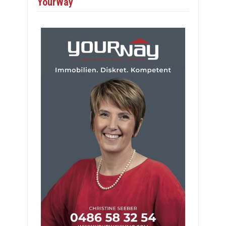
YourWay