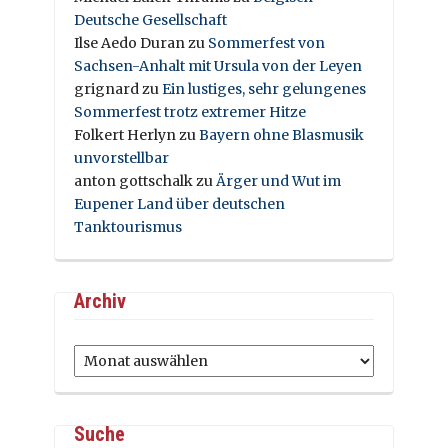
Deutsche Gesellschaft
Ilse Aedo Duran
zu
Sommerfest von
Sachsen-Anhalt mit Ursula von der Leyen
grignard
zu
Ein lustiges, sehr gelungenes
Sommerfest trotz extremer Hitze
Folkert Herlyn
zu
Bayern ohne Blasmusik
unvorstellbar
anton gottschalk
zu
Ärger und Wut im
Eupener Land über deutschen
Tanktourismus
Archiv
Archiv
Suche